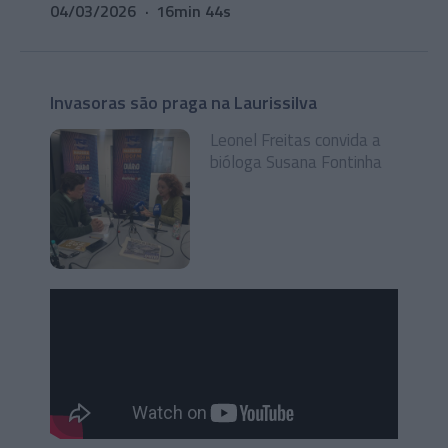
04/03/2026
16min 44s
Invasoras são praga na Laurissilva
Leonel Freitas convida a
bióloga Susana Fontinha