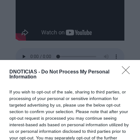
DNOTICIAS -
Do Not Process My Personal
28/04/2026
18min 39s
Information
If you wish to opt-out of the sale, sharing to third parties, or
processing of your personal or sensitive information for
Madeira terá de ampliar protecção do mar
targeted advertising by us, please use the below opt-out
section to confirm your selection. Please note that after your
Leonel de Freitas convida
opt-out request is processed you may continue seeing
o cientista biólogo João
interest-based ads based on personal information utilized by
Canning Clode
us or personal information disclosed to third parties prior to
your opt-out. You may separately opt-out of the further