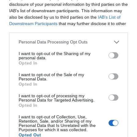
disclosure of your personal information by third parties on the
IAB’s list of downstream participants. This information may
also be disclosed by us to third parties on the
IAB’s List of
Downstream Participants
that may further disclose it to other
third parties.
Please note that this website/app uses one or more Google
Personal Data Processing Opt Outs
services and may gather and store information including but
not limited to your visit or usage behaviour. You may click to
I want to opt-out of the Sharing of my
personal data.
grant or deny consent to Google and its third-party tags to
Opted In
use your data for below specified purposes in below Google
consent section.
I want to opt-out of the Sale of my
Personal Data.
Opted In
I want to opt-out of processing my
21/04/2026
19min 7s
Personal Data for Targeted Advertising.
Opted In
I want to opt-out of Collection, Use,
Retention, Sale, and/or Sharing of my
Personal Data that Is Unrelated with the
Longevidade constrói-se todos os dias
Purposes for which it was collected.
Opted Out