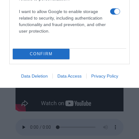
I want to allow Google to enable storage
Plantas que curam e que matam
related to security, including authentication
functionality and fraud prevention, and other
Leonel Freitas convida a
user protection.
bióloga Susana Fontinha
CONFIRM
Data Deletion
Data Access
Privacy Policy