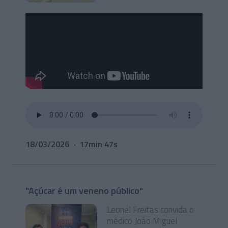
18/03/2026
17min 47s
"Açúcar é um veneno público"
Leonel Freitas convida o
médico João Miguel