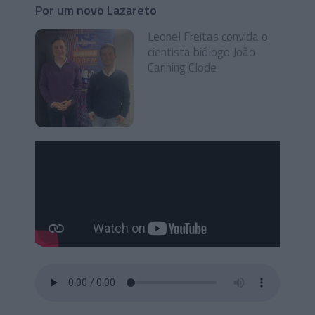
Por um novo Lazareto
Leonel Freitas convida o
cientista biólogo João
Canning Clode