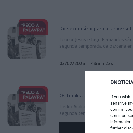
Do secundário para a Universid
Leonor Jesus e Iago Fernandes são
segunda temporada da parceria en
03/07/2026
49min 23s
DNOTICIA
Os finalistas da UMa
If you wish 
sensitive in
Pedro Andrade e Valentina da Cos
confirm you
segunda temporada da parceria en
continue se
information 
further disc