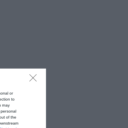
sonal or
ection to
ou may
 personal
out of the
 downstream