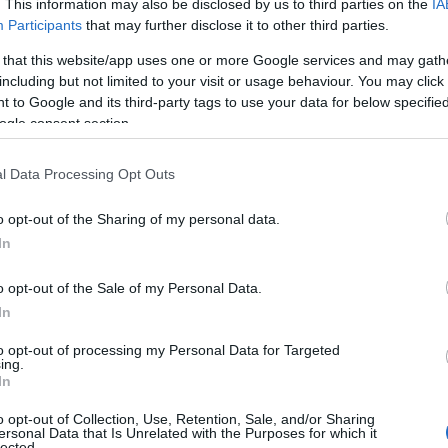
. This information may also be disclosed by us to third parties on the
IA
Participants
that may further disclose it to other third parties.
 that this website/app uses one or more Google services and may gath
including but not limited to your visit or usage behaviour. You may click 
 to Google and its third-party tags to use your data for below specifi
ogle consent section.
l Data Processing Opt Outs
o opt-out of the Sharing of my personal data.
In
o opt-out of the Sale of my Personal Data.
 Martins são os convidados do 25.º
In
 parceria entre a Académica da Madeira
to opt-out of processing my Personal Data for Targeted
ing.
In
o opt-out of Collection, Use, Retention, Sale, and/or Sharing
ersonal Data that Is Unrelated with the Purposes for which it
lected.