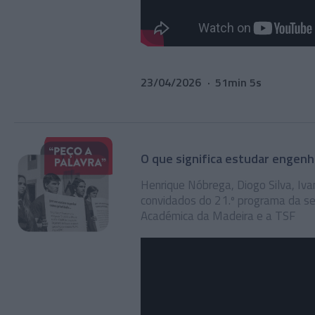
23/04/2026
51min 5s
O que significa estudar engenha
Henrique Nóbrega, Diogo Silva, Ivan
convidados do 21.º programa da s
Académica da Madeira e a TSF