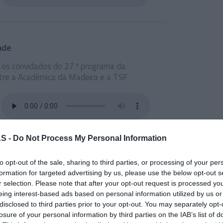
ade
 os convidados do 27.º programa da
tre a Académica da Madeira e a TSF
S -
Do Not Process My Personal Information
to opt-out of the sale, sharing to third parties, or processing of your per
formation for targeted advertising by us, please use the below opt-out s
ta sãos os convidados do 26.º programa da
r selection. Please note that after your opt-out request is processed y
tre a Académica da Madeira e a TSF
eing interest-based ads based on personal information utilized by us or
disclosed to third parties prior to your opt-out. You may separately opt-
losure of your personal information by third parties on the IAB’s list of