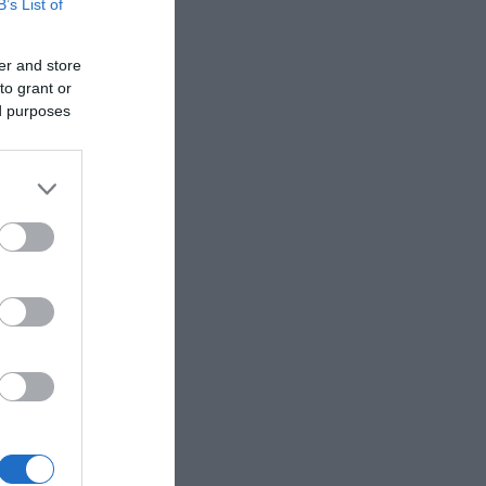
B’s List of
er and store
to grant or
ed purposes