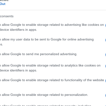
Out
consents
o allow Google to enable storage related to advertising like cookies on
evice identifiers in apps.
o allow my user data to be sent to Google for online advertising
s.
to allow Google to send me personalized advertising.
rtística
o allow Google to enable storage related to analytics like cookies on
iogo Silva são os convidados do 24.º
evice identifiers in apps.
 parceria entre a Académica da Madeira
o allow Google to enable storage related to functionality of the website
o allow Google to enable storage related to personalization.
o allow Google to enable storage related to security, including