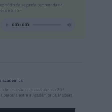
.º episódio da segunda temporada da
eira e a TSF
da académica
ão Velosa são os convidados do 29.º
 parceria entre a Académica da Madeira