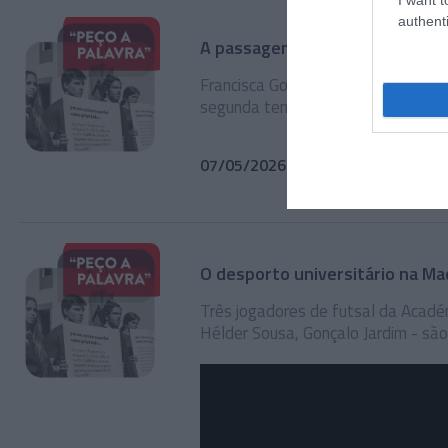
authenti
A passagem do ensino secundár
Francisca Gomes e Tiago Miranda 
segunda temporada da parceria en
07/05/2026
51min 5s
O desporto universitário na Ma
Três jogadores de futsal da Académ
Hélder Sousa, Gonçalo Jardim - sã