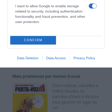
alguns candidatos
continuam a viver no
I want to allow Google to enable storage
mundo da lua
related to security, including authentication
functionality and fraud prevention, and other
user protection.
CONFIRM
07/05/2025
22min 53s
Data Deletion
Data Access
Privacy Policy
Mais promessas por menos trocos
Entre radares, subsídios e
trilhos lotados, os
partidos afinam o discurso
para garantir um lugar ao
sol