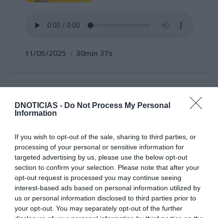
11/05/2025
30min 37s
Mais autonomia
DNOTICIAS -
Do Not Process My Personal
Information
A autonomia é um
processo inacabado e os
cabeça-de-lista da AD,
If you wish to opt-out of the sale, sharing to third parties, or
PS, Chega e JPP querem
processing of your personal or sensitive information for
mais e melhor autonomia
targeted advertising by us, please use the below opt-out
para a Madeira.
section to confirm your selection. Please note that after your
opt-out request is processed you may continue seeing
interest-based ads based on personal information utilized by
us or personal information disclosed to third parties prior to
your opt-out. You may separately opt-out of the further