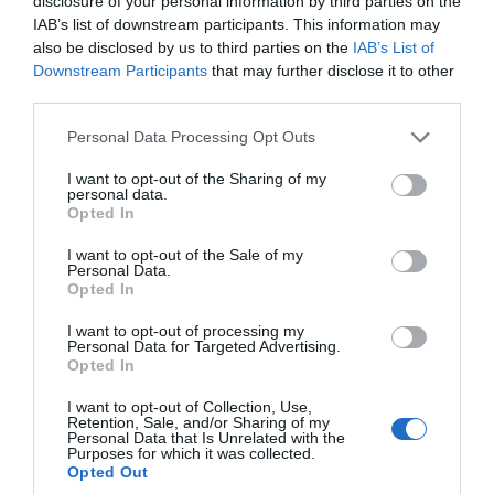
disclosure of your personal information by third parties on the
10/05/2025
12min 8s
IAB’s list of downstream participants. This information may
also be disclosed by us to third parties on the
IAB’s List of
Downstream Participants
that may further disclose it to other
third parties.
Votar em primeiro lugar
Please note that this website/app uses one or more Google
Personal Data Processing Opt Outs
services and may gather and store information including but
Nunca tantos eleitores se
not limited to your visit or usage behaviour. You may click to
I want to opt-out of the Sharing of my
inscreveram para a
personal data.
grant or deny consent to Google and its third-party tags to
modalidade de voto
Opted In
use your data for below specified purposes in below Google
antecipado em mobilidade
consent section.
I want to opt-out of the Sale of my
como para estas eleições
Personal Data.
Legislativas.
Opted In
I want to opt-out of processing my
Personal Data for Targeted Advertising.
Opted In
I want to opt-out of Collection, Use,
09/05/2025
18min 21s
Retention, Sale, and/or Sharing of my
Personal Data that Is Unrelated with the
Purposes for which it was collected.
Opted Out