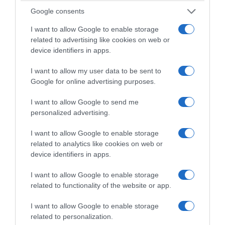
Google consents
Ficar ou ir embora?
I want to allow Google to enable storage
Há candidatos que
related to advertising like cookies on web or
prometem ficar e outros
device identifiers in apps.
ainda que... ninguém
percebe muito bem de
I want to allow my user data to be sent to
onde vieram
Google for online advertising purposes.
I want to allow Google to send me
personalized advertising.
I want to allow Google to enable storage
related to analytics like cookies on web or
08/05/2025
22min 18s
device identifiers in apps.
I want to allow Google to enable storage
related to functionality of the website or app.
Voto, logo existo
I want to allow Google to enable storage
Na corrida eleitoral,
related to personalization.