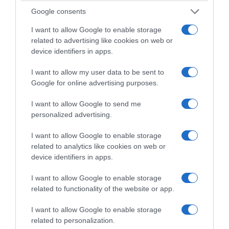
Google consents
10/05/2025
12min 8s
I want to allow Google to enable storage
related to advertising like cookies on web or
device identifiers in apps.
Votar em primeiro lugar
I want to allow my user data to be sent to
Google for online advertising purposes.
Nunca tantos eleitores se
inscreveram para a
I want to allow Google to send me
modalidade de voto
personalized advertising.
antecipado em mobilidade
como para estas eleições
I want to allow Google to enable storage
Legislativas.
related to analytics like cookies on web or
device identifiers in apps.
I want to allow Google to enable storage
related to functionality of the website or app.
09/05/2025
18min 21s
I want to allow Google to enable storage
related to personalization.