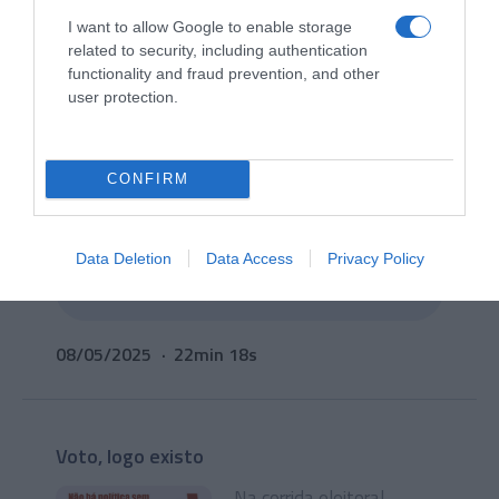
I want to allow Google to enable storage
Ficar ou ir embora?
related to security, including authentication
functionality and fraud prevention, and other
Há candidatos que
user protection.
prometem ficar e outros
ainda que... ninguém
percebe muito bem de
CONFIRM
onde vieram
Data Deletion
Data Access
Privacy Policy
08/05/2025
22min 18s
Voto, logo existo
Na corrida eleitoral,