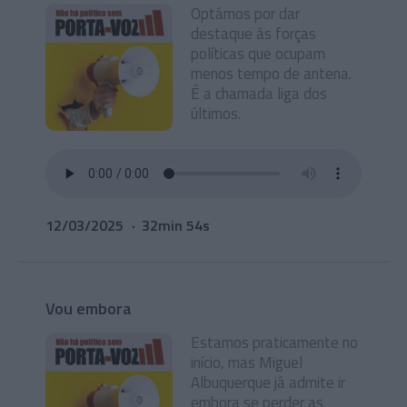
Optámos por dar
destaque às forças
políticas que ocupam
menos tempo de antena.
É a chamada liga dos
últimos.
12/03/2025
32min 54s
Vou embora
Estamos praticamente no
início, mas Miguel
Albuquerque já admite ir
embora se perder as