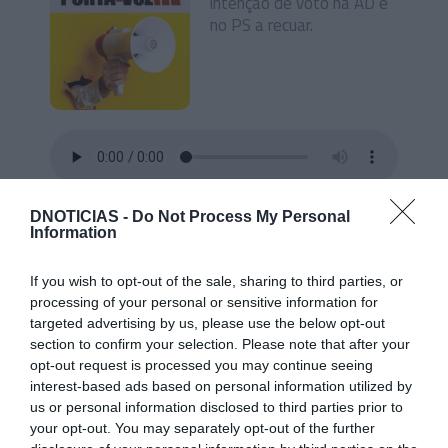
intenção de voto na AD e
no PS a recuar.
12/05/2025
15min 30s
DNOTICIAS -
Do Not Process My Personal
Information
If you wish to opt-out of the sale, sharing to third parties, or
Campanha à moda da Madeira
processing of your personal or sensitive information for
targeted advertising by us, please use the below opt-out
Candidatos pela Madeira
section to confirm your selection. Please note that after your
deram voz a tudo. Menos
opt-out request is processed you may continue seeing
ao silêncio.
interest-based ads based on personal information utilized by
us or personal information disclosed to third parties prior to
your opt-out. You may separately opt-out of the further