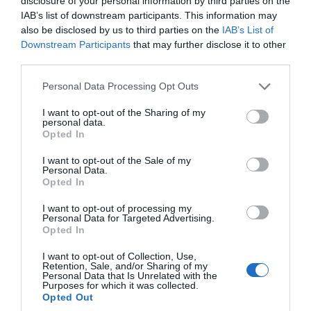
disclosure of your personal information by third parties on the
IAB’s list of downstream participants. This information may
also be disclosed by us to third parties on the
IAB’s List of
Downstream Participants
that may further disclose it to other
third parties.
Please note that this website/app uses one or more Google
11/05/2025
Personal Data Processing Opt Outs
30min 37s
services and may gather and store information including but
not limited to your visit or usage behaviour. You may click to
I want to opt-out of the Sharing of my
personal data.
grant or deny consent to Google and its third-party tags to
Opted In
use your data for below specified purposes in below Google
Mais autonomia
consent section.
I want to opt-out of the Sale of my
Personal Data.
A autonomia é um
Opted In
processo inacabado e os
cabeça-de-lista da AD,
I want to opt-out of processing my
Personal Data for Targeted Advertising.
PS, Chega e JPP querem
Opted In
mais e melhor autonomia
para a Madeira.
I want to opt-out of Collection, Use,
Retention, Sale, and/or Sharing of my
Personal Data that Is Unrelated with the
Purposes for which it was collected.
Opted Out