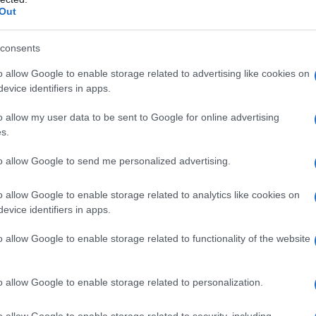
Out
consents
o allow Google to enable storage related to advertising like cookies on
evice identifiers in apps.
o allow my user data to be sent to Google for online advertising
s.
to allow Google to send me personalized advertising.
zar a Autonomia
o allow Google to enable storage related to analytics like cookies on
or Élvio Passos
evice identifiers in apps.
o allow Google to enable storage related to functionality of the website
o allow Google to enable storage related to personalization.
o allow Google to enable storage related to security, including