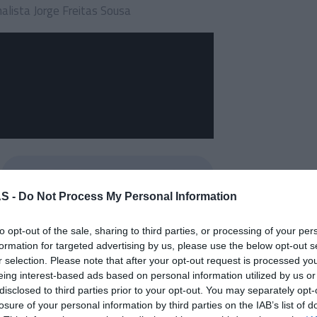
nalista Jorge Freitas Sousa
S -
Do Not Process My Personal Information
to opt-out of the sale, sharing to third parties, or processing of your per
formation for targeted advertising by us, please use the below opt-out s
tante do que o crescimento"
r selection. Please note that after your opt-out request is processed y
e a Madeira sempre procurou evitar um
eing interest-based ads based on personal information utilized by us or
disclosed to third parties prior to your opt-out. You may separately opt-
losure of your personal information by third parties on the IAB’s list of