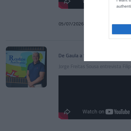
authenti
05/07/2026
41min 20s
De Gaula a São Bento
Jorge Freitas Sousa entrevista Fili