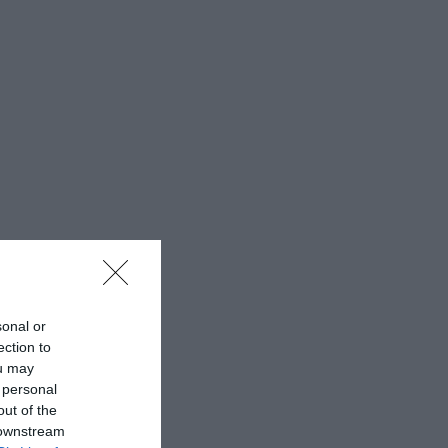
sonal or
ection to
ou may
 personal
out of the
 downstream