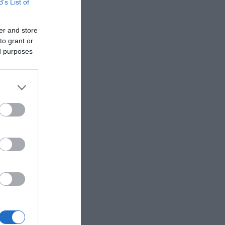
B’s List of
er and store
to grant or
ed purposes