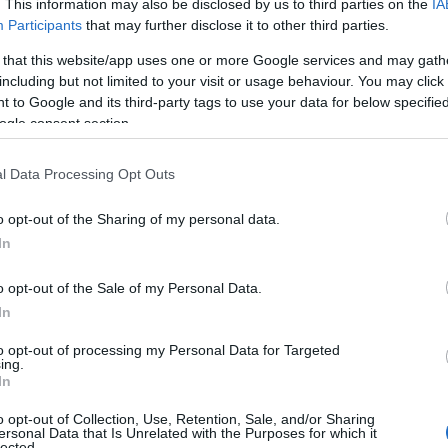
. This information may also be disclosed by us to third parties on the
IA
Participants
that may further disclose it to other third parties.
 that this website/app uses one or more Google services and may gath
including but not limited to your visit or usage behaviour. You may click 
 to Google and its third-party tags to use your data for below specifi
ogle consent section.
l Data Processing Opt Outs
o opt-out of the Sharing of my personal data.
In
o opt-out of the Sale of my Personal Data.
nomia"
In
ranquada Gomes, que esteve mais de 30
to opt-out of processing my Personal Data for Targeted
foi Presidente durante um mandato.
ing.
In
o opt-out of Collection, Use, Retention, Sale, and/or Sharing
ersonal Data that Is Unrelated with the Purposes for which it
lected.