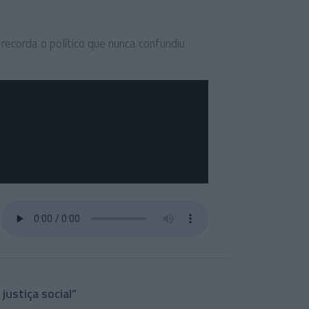
recorda o político que nunca confundiu
ustiça social”