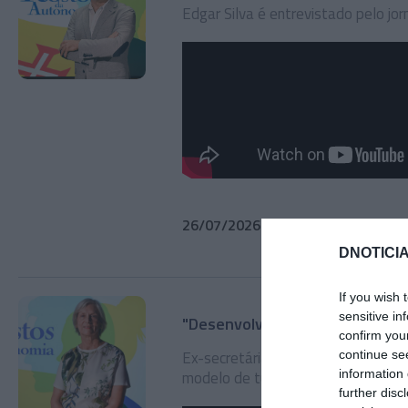
Edgar Silva é entrevistado pelo jor
26/07/2026
51min 15s
DNOTICIA
If you wish 
sensitive in
"Desenvolvimento é mais impor
confirm you
Ex-secretária regional defende qu
continue se
information 
modelo de turismo massificado.
further disc