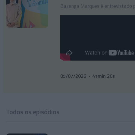
Bazenga Marques é entrevistado p
05/07/2026
41min 20s
Todos os episódios